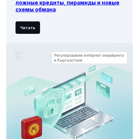
ложные кредиты, пирамиды и новые
схемы обмана
Читать
Сервистер
Эсеп коюу
Карталардан
төлөмдөрдү кабыл
Telegram аркылуу
алуу
төлөмдөр
Жеке кабинет
Электрондук
капчыктардан
төлөмдөр
Үзгүлтүксүз
төлөмдөр
Жарам
Компания
Төлөөчүлөргө
Биз жөнүндө
Системанын
Кайра байланыш
абалы
Блог
Сервисти кошуу