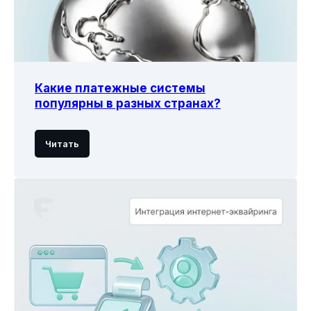
Комплаенс кызуу линия
Конфиденциалдуулук саясаты
Кошулуу келишими
Уюм PCI DSS стандарттынын
талаптарына ылайык келет
Tөлөм системасынын операторунун
Какие платежные системы
лицензиясы – № 2022160218 - 16.02.2018-
популярны в разных странах?
жылдан тарта
Төлөм уюмунун лицензиясы - №3027111019
- 11.02.2019 жылдан тарта
Читать
© 2026 Freedom Pay