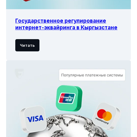
үчүн анкета
Байланыш
Маанилүү
терминдер
Иштеп
Государственное регулирование
чыгуучуларга
интернет-эквайринга в Кыргызстане
API документтери
Дареги жана байланыш жолдору
Читать
Кыргызстан, Бишкек ш., 720001,
Токтогул көч., 125/1, ББ "Авангард" БЦ,
мунара "Б", 7 кабат, кенсе 703
Иштөө убактысы: Дү-жу: 9:00 - 19:00
(GMT+6)
info@freedompay.kg
support@freedompay.kg
+996 755 112 211
Аныкталган коопсуздук боюнча
көйгөйлөр тууралуу аркылуу
кабарлаңыз
is@freedompay.kg
Кыргызстан
Кыргызча