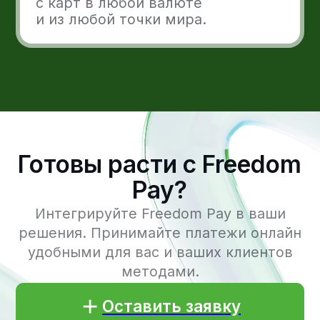
в Телеграм
с электронных
кошельков
Личный кабинет
Регулярные
платежи
Помощь
Компания
Плательщикам
О нас
Cтатус системы
Обратная связь
Блог
Анкета для
подключения
Контакты
Важные термины
Разработчикам
Документация API
Адрес и контакты
Кыргызстан, г. Бишкек, 720001,
ул. Токтогула, 125/1, БЦ "Авангард",
Башня "Б", 7 этаж, офис 703
Время работы: 09:00 - 19:00 (GMT+6)
info@freedompay.kg
support@freedompay.kg
+996 755 112 211