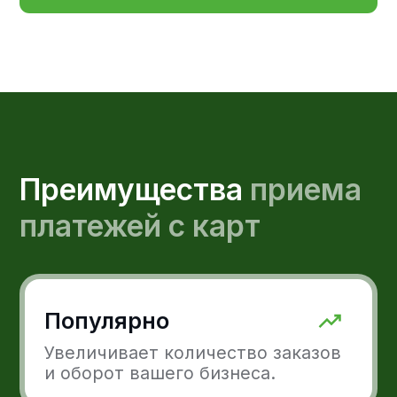
Популярно
Увеличивает количество заказов
и оборот вашего бизнеса.
Быстро
Средняя скорость поступления
денег на счет — 15 минут.
Гарантия оплаты
Предварительная оплата будет
вашей гарантией получения
денег за заказ.
По всему миру
Платежи могут приниматься
с карт в любой валюте
и из любой точки мира.