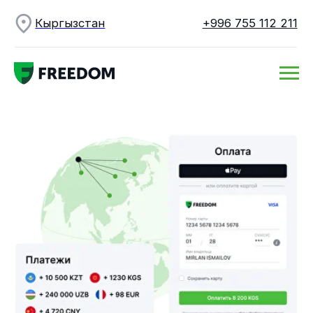
Кыргызстан
+996 755 112 211
Прием платежей
с карт
по всему
миру в
любой
валюте