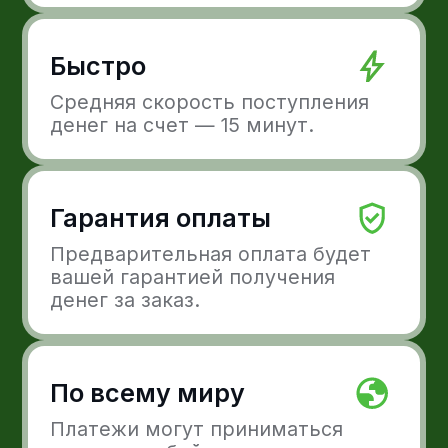
Готовы расти с Freedom
Pay?
Интегрируйте Freedom Pay в ваши
решения. Принимайте платежи онлайн
удобными для вас и ваших клиентов
методами.
Оставить заявку
Платежные решения
Прием платежей
Выставление
с карт
счетов
Прием платежей
Платежи