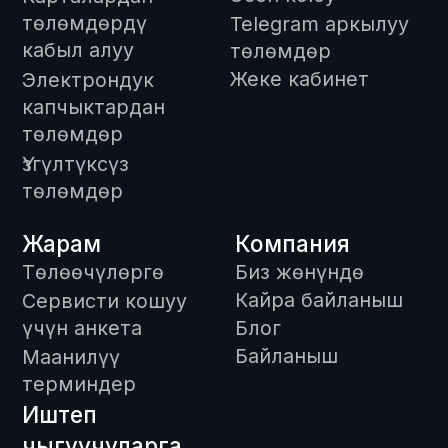
support@freedompay.kg
+996 755 112 211
Аныкталган коопсуздук боюнча
көйгөйлөр тууралуу аркылуу
кабарлаңыз
is@freedompay.kg
Кыргызстан
Кыргызча
Комплаенс кызуу линия
Конфиденциалдуулук саясаты
Кошулуу келишими
Уюм PCI DSS стандарттынын
талаптарына ылайык келет
Tөлөм системасынын операторунун
лицензиясы – № 2022160218 - 16.02.2018-
жылдан тарта
Төлөм уюмунун лицензиясы -
№3027111019 - 11.02.2019 жылдан тарта
© 2026 Freedom Pay