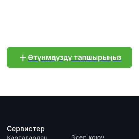
капчыктардан
төлөмдөр
Үзгүлтүксүз
төлөмдөр
Жарам
Компания
Төлөөчүлөргө
Биз жөнүндө
Кайра байланыш
Сервисти кошуу
үчүн анкета
Блог
Байланыш
Маанилүү
терминдер
Иштеп
чыгуучуларга
API документтери
Дареги жана байланыш жолдору
Кыргызстан, Бишкек ш., 720001,
Токтогул көч., 125/1, ББ "Авангард" БЦ,
мунара "Б", 7 кабат, кенсе 703
Иштөө убактысы: Дү-жу: 9:00 - 19:00
(GMT+6)
info@freedompay.kg