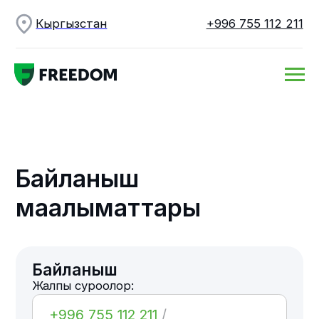
Кыргызстан
+996 755 112 211
Байланыш
маалыматтары
Байланыш
Жалпы суроолор:
+996 755 112 211
/
info@freedompay.kg
Техникалык колдоо:
support@freedompay.kg