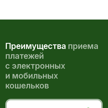
Просто
Ваши покупатели могут
оплачивать покупки так, как им
удобно, а вы получаете
дополнительный оборот.
Удобно
Вам не нужно заключать договор
с разными компаниями – наше
платежное решение поможет
вам настроить все популярные
платежные методы в вашем
личном кабинете.