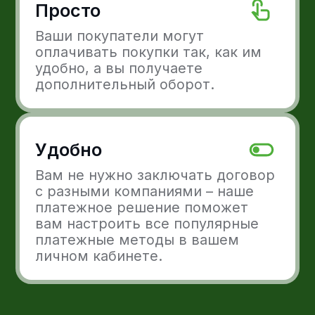
Готовы расти с Freedom
Pay?
Интегрируйте Freedom Pay в ваши
решения. Принимайте платежи онлайн
удобными для вас и ваших клиентов
методами.
Оставить заявку
Платежные решения
Прием платежей
Выставление
с карт
счетов
Прием платежей
Платежи
в Телеграм
с электронных
кошельков
Личный кабинет
Регулярные
платежи