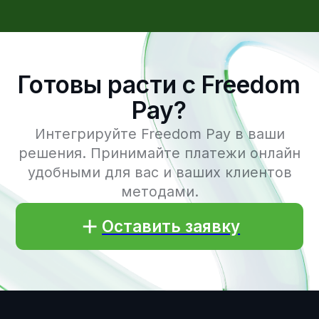
Помощь
Компания
Плательщикам
О нас
Обратная связь
Анкета для
подключения
Блог
Важные термины
Контакты
Разработчикам
Документация API
Адрес и контакты
Кыргызстан, г. Бишкек, 720001,
ул. Токтогула, 125/1, БЦ "Авангард",
Башня "Б", 7 этаж, офис 703
Время работы: 09:00 - 19:00 (GMT+6)
info@freedompay.kg
support@freedompay.kg
+996 755 112 211
Сообщить об обнаруженных
проблемах с безопасностью
is@freedompay.kg