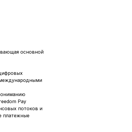
ивающая основной
 цифровых
с международными
 пониманию
reedom Pay
нсовых потоков и
е платежные