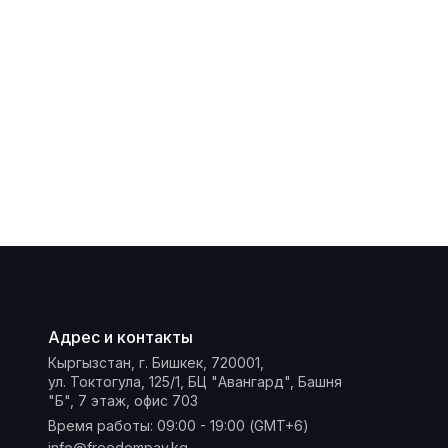
Адрес и контакты
Кыргызстан, г. Бишкек, 720001,
ул. Токтогула, 125/1, БЦ "Авангард", Башня
"Б", 7 этаж, офис 703
Время работы: 09:00 - 19:00 (GMT+6)
info@freedompay.kg