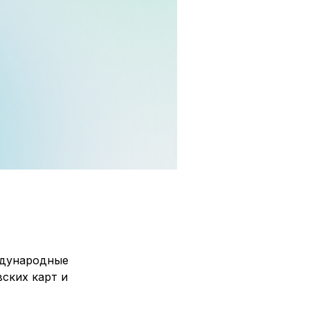
ждународные
вских карт и