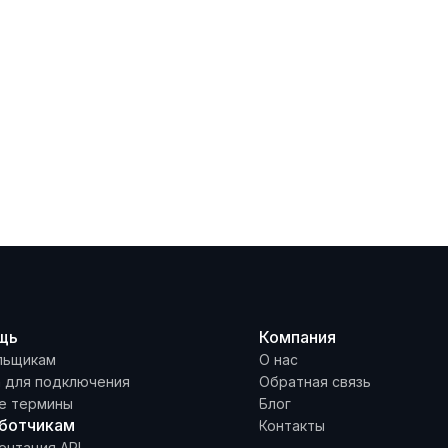
щь
Компания
льщикам
О нас
а для подключения
Обратная связь
е термины
Блог
ботчикам
Контакты
ентация API