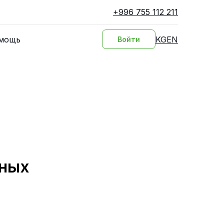
+996 755 112 211
KG
EN
мощь
Войти
зных