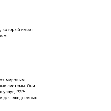
.
y, который имеет
аем.
уют мировым
ные системы. Они
 услуг, P2P-
ов для ежедневных