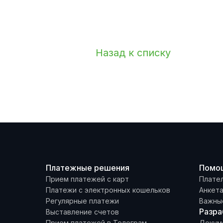
Назад к списку
Платежные решения
Помо
Прием платежей с карт
Плате
Платежи с электронных кошельков
Анкет
Регулярные платежи
Важны
Разра
Выставление счетов
Прием платежей в Телеграм
Докум