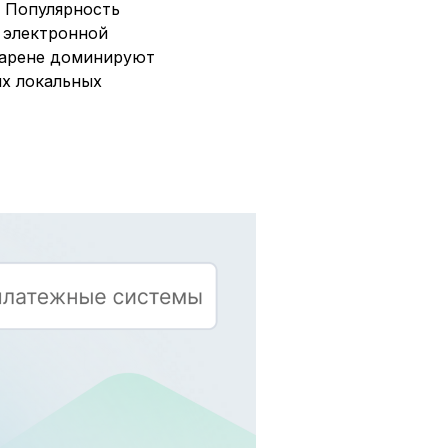
 Популярность
 электронной
й арене доминируют
ых локальных