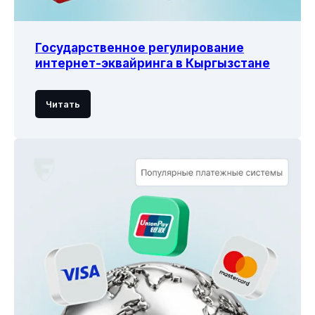
Байланыш
Маанилүү
терминдер
Иштеп
чыгуучуларга
Государственное регулирование
API документтери
интернет-эквайринга в Кыргызстане
Дареги жана байланыш жолдору
Кыргызстан, Бишкек ш., 720001,
Читать
Токтогул көч., 125/1, ББ "Авангард" БЦ,
мунара "Б", 7 кабат, кенсе 703
Иштөө убактысы: Дү-жу: 9:00 - 19:00
(GMT+6)
info@freedompay.kg
support@freedompay.kg
+996 755 112 211
Аныкталган коопсуздук боюнча
көйгөйлөр тууралуу аркылуу
кабарлаңыз
is@freedompay.kg
Кыргызстан
Кыргызча