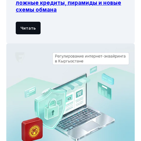
ложные кредиты, пирамиды и новые
схемы обмана
Читать
Сервистер
Эсеп коюу
Карталардан
төлөмдөрдү кабыл
Telegram аркылуу
алуу
төлөмдөр
Жеке кабинет
Электрондук
капчыктардан
төлөмдөр
Үзгүлтүксүз
төлөмдөр
Жарам
Компания
Төлөөчүлөргө
Биз жөнүндө
Кайра байланыш
Сервисти кошуу
үчүн анкета
Блог