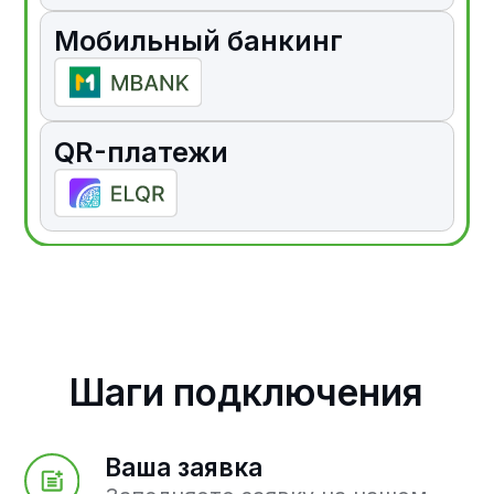
Интегрируйте Freedom Pay в ваши
решения. Принимайте платежи онлайн
удобными для вас и ваших клиентов
методами.
Оставить заявку
Платежные решения
Прием платежей
Выставление
с карт
счетов
Прием платежей
Платежи
в Телеграм
с электронных
кошельков
Личный кабинет
Регулярные
платежи
Помощь
Компания
Плательщикам
О нас