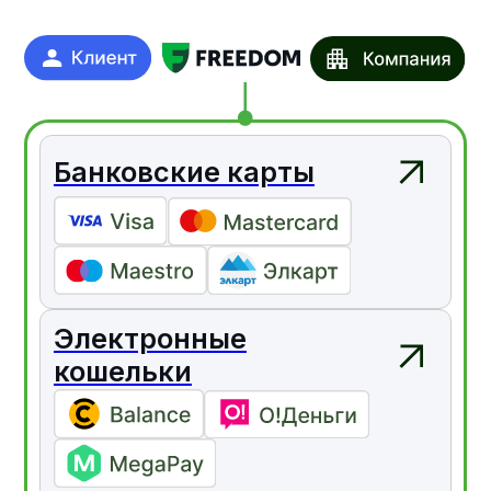
с возможностью настройки
и просмотра аналитики.
Техническое подключение
Получаете консультацию
об интеграции системы оплаты
на ваш сайт.
Подписание оферты
Подписываете с нами оферту.
Рост ваших продаж
Наслаждайтесь ростом продаж
и развитием бизнеса.
Готовы расти с Freedom
Pay?