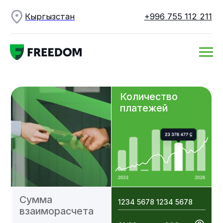
Кыргызстан
+996 755 112 211
Количество
платежей
Сумма
1234 5678 1234 5678
взаиморасчета
***
01/28
MIRLAN ISMAILOV
20M
C
Международный