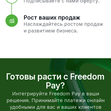
конфиденциальности
Договор присоединения
Организация соответствует
требованиям стандарта PCI DSS
Лицензия оператора платежных
систем – №2022160218 от 16.02.2018 г.
Лицензия платежной организации -
№3027111019 от 11.02.2019 г.
© 2026 Freedom Pay